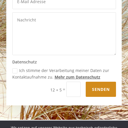
Datenschutz
Ich stimme der Verarbeitung meiner Daten zur
Kontaktaufnahme zu.
Mehr zum Datenschutz
=
SENDEN
12 + 5
Impressum
|
Datenschutz
|
Designed by HANSOLU
Wir setzen auf unserer Website nur technisch erforderliche